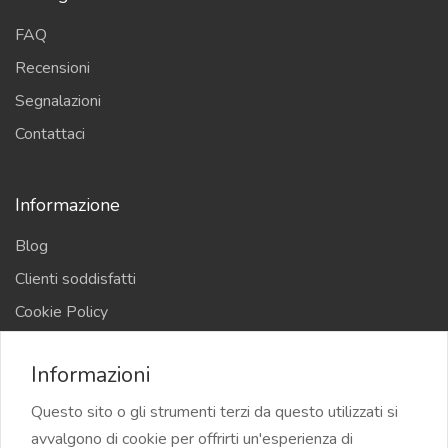
FAQ
Recensioni
Segnalazioni
Contattaci
Informazione
Blog
Clienti soddisfatti
Cookie Policy
Privacy Policy
Informazioni
Termini e Condizioni
Questo sito o gli strumenti terzi da questo utilizzati si
avvalgono di cookie per offrirti un'esperienza di