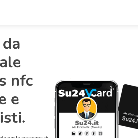
o da
tale
s nfc
e e
sti.