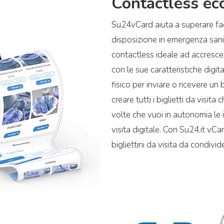
Contactless ec
Su24vCard aiuta a superare fa
disposizione in emergenza sani
contactless ideale ad accrescer
con le sue caratteristiche digit
fisico per inviare o ricevere un b
creare tutti i biglietti da visit
volte che vuoi in autonomia le 
visita digitale. Con Su24.it vCa
bigliettini da visita da condivide