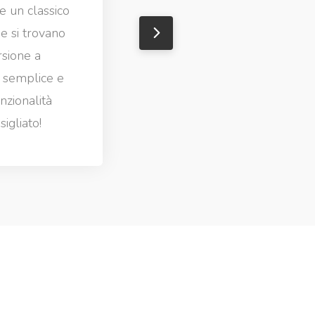
e un classico
che si trovano
rsione a
a semplice e
nzionalità
sigliato!