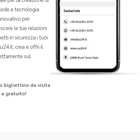
ale per la creazione di
-Code e tecnologia
nnovativo per
escere le tue relazioni
tti in sicurezza i tuoi
24.it, crea e offri il
rettamente sul
o bigliettino da visita
 e gratuito!