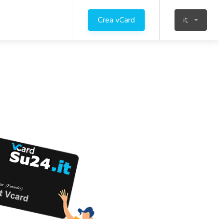
Crea vCard
it