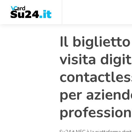
Il bigliett
visita digi
contactles
per aziend
professioni