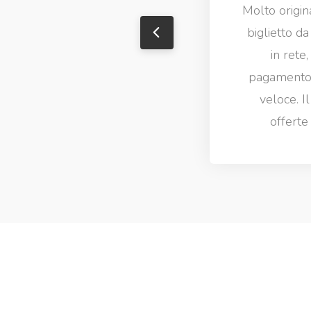
Molto origin
biglietto da 
in rete
pagamento m
veloce. I
offerte