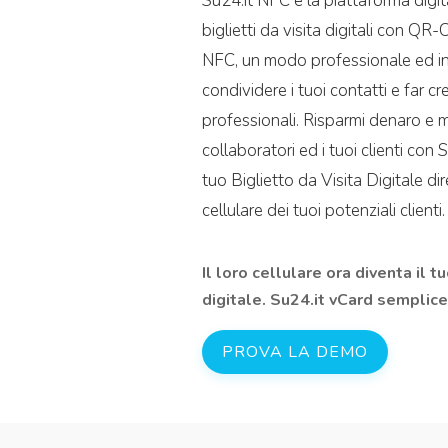
Su24.it NFC è la piattaforma digit
biglietti da visita digitali con QR
NFC, un modo professionale ed i
condividere i tuoi contatti e far cr
professionali. Risparmi denaro e me
collaboratori ed i tuoi clienti con Su
tuo Biglietto da Visita Digitale di
cellulare dei tuoi potenziali clienti.
Il loro cellulare ora diventa il tu
digitale. Su24.it vCard semplice
PROVA LA DEMO