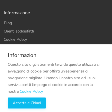
Informazione
Blog
Clienti soddisfatti
Cookie Policy
Privacy Policy
Informazioni
Termini e Condizioni
Questo sito o gli strumenti terzi da questo utilizzati si
avvalgono di cookie per offrirti un'esperienza di
navigazione migliore. Usando il nostro sito ed i suoi
servizi accetti l'impiego di cookie in accordo con la
©2023 Su24.it Biglietto da visita digitale per aziende e
nostra
Cookie Policy
professionisti | Tutti i diritti riservati
Accetta e Chiudi