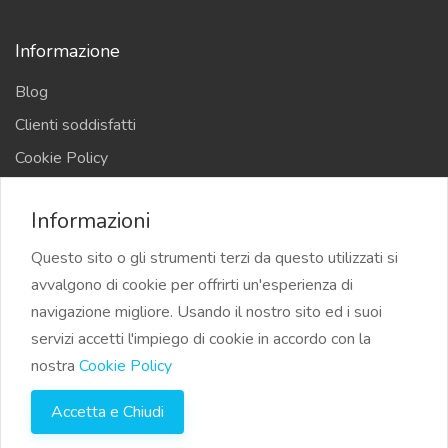
Informazione
Blog
Clienti soddisfatti
Cookie Policy
Privacy Policy
Informazioni
Termini e Condizioni
Questo sito o gli strumenti terzi da questo utilizzati si
avvalgono di cookie per offrirti un'esperienza di
navigazione migliore. Usando il nostro sito ed i suoi
servizi accetti l'impiego di cookie in accordo con la
©2023 Su24.it Biglietto da visita digitale per aziende e
nostra
Cookie Policy
professionisti | Tutti i diritti riservati
Accetta e Chiudi