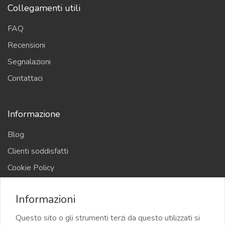
Collegamenti utili
FAQ
Recensioni
Segnalazioni
Contattaci
Informazione
Blog
Clienti soddisfatti
Cookie Policy
Privacy Policy
Informazioni
Termini e Condizioni
Questo sito o gli strumenti terzi da questo utilizzati si